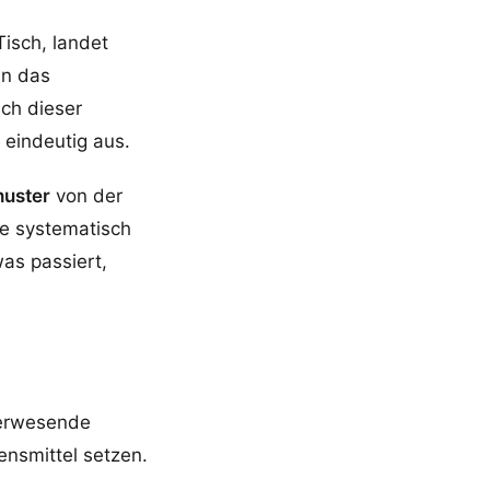
isch, landet
an das
ch dieser
 eindeutig aus.
huster
von der
ge systematisch
as passiert,
verwesende
ensmittel setzen.
.