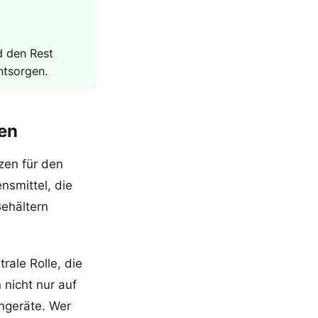
d den Rest
ntsorgen.
ten
zen für den
nsmittel, die
Behältern
rale Rolle, die
 nicht nur auf
ngeräte. Wer