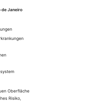
o de Janeiro
tungen
rkrankungen
hen
nsystem
euen Oberfläche
hes Risiko,