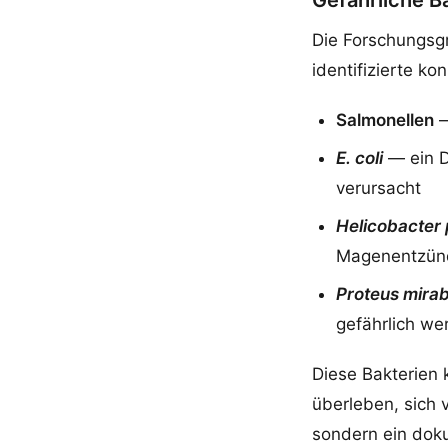
Gefährliche B
Die Forschungsg
identifizierte ko
Salmonellen
—
E. coli
— ein D
verursacht
Helicobacter 
Magenentzün
Proteus mirabi
gefährlich we
Diese Bakterien 
überleben, sich 
sondern ein doku