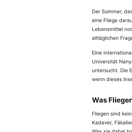
Der Sommer, das 
eine Fliege dara
Lebensmittel noc
alltäglichen Fra
Eine internation
Universität Nany
untersucht. Die 
wenn dieses Inse
Was Fliegen
Fliegen sind kei
Kadaver, Fäkalie
Was sie dabei tr