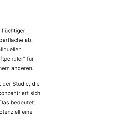
flüchtiger
berfläche ab.
llquellen
ftpendler" für
inem anderen.
t der Studie, die
konzentriert sich
 Das bedeutet:
tenziell eine