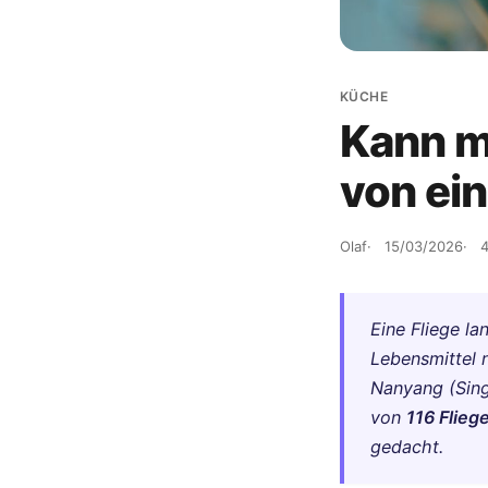
KÜCHE
Kann m
von ein
Olaf
15/03/2026
4
Eine Fliege la
Lebensmittel 
Nanyang (Singa
von
116 Flieg
gedacht.