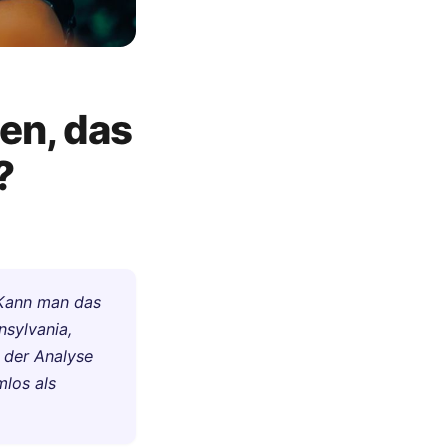
en, das
?
: Kann man das
nsylvania,
f der Analyse
mlos als