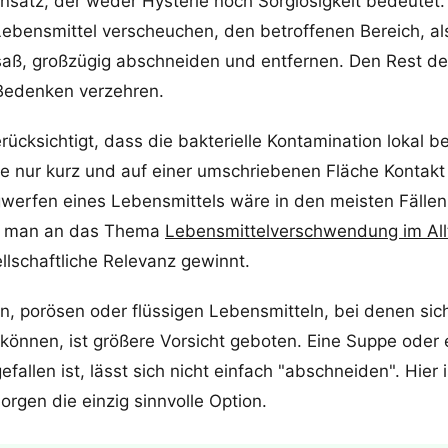
satz, der weder Hysterie noch Sorglosigkeit bedeutet. 
ebensmittel verscheuchen, den betroffenen Bereich, als
saß, großzügig abschneiden und entfernen. Den Rest de
Bedenken verzehren.
ücksichtigt, dass die bakterielle Kontamination lokal be
ge nur kurz und auf einer umschriebenen Fläche Kontakt
werfen eines Lebensmittels wäre in den meisten Fällen
 man an das Thema
Lebensmittelverschwendung im All
lschaftliche Relevanz gewinnt.
n, porösen oder flüssigen Lebensmitteln, bei denen sic
n können, ist größere Vorsicht geboten. Eine Suppe oder 
efallen ist, lässt sich nicht einfach "abschneiden". Hier 
orgen die einzig sinnvolle Option.