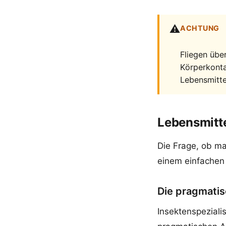
⚠️
ACHTUNG
Fliegen übe
Körperkonta
Lebensmitte
Lebensmitte
Die Frage, ob ma
einem einfachen
Die pragmati
Insektenspeziali