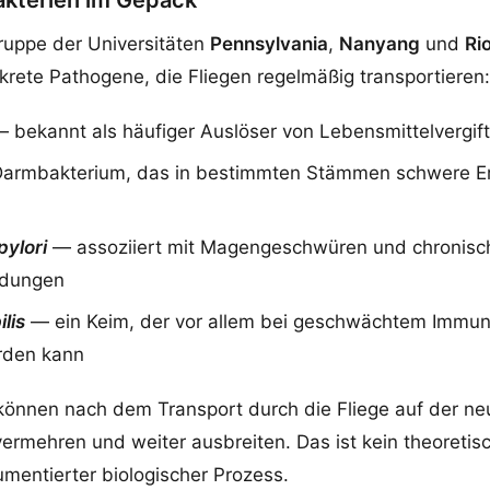
akterien im Gepäck
ruppe der Universitäten
Pennsylvania
,
Nanyang
und
Ri
nkrete Pathogene, die Fliegen regelmäßig transportieren:
 bekannt als häufiger Auslöser von Lebensmittelvergif
armbakterium, das in bestimmten Stämmen schwere E
pylori
— assoziiert mit Magengeschwüren und chronisc
dungen
lis
— ein Keim, der vor allem bei geschwächtem Immu
rden kann
können nach dem Transport durch die Fliege auf der n
vermehren und weiter ausbreiten. Das ist kein theoretisc
mentierter biologischer Prozess.