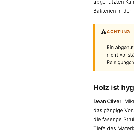
abgenutzten Kuns
Bakterien in den
⚠️
ACHTUNG
Ein abgenutz
nicht volls
Reinigungsm
Holz ist hyg
Dean Cliver
, Mik
das gängige Voru
die faserige Stru
Tiefe des Materi