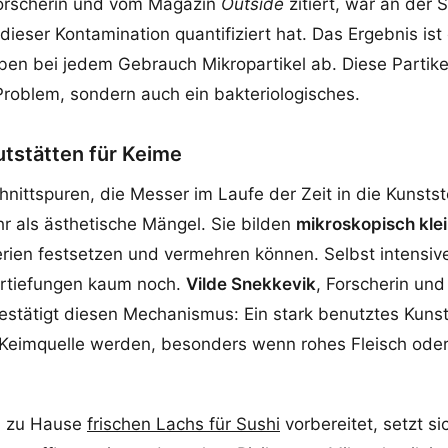
Forscherin und vom Magazin
Outside
zitiert, war an der S
ieser Kontamination quantifiziert hat. Das Ergebnis ist 
eben bei jedem Gebrauch Mikropartikel ab. Diese Partikel
roblem, sondern auch ein bakteriologisches.
utstätten für Keime
chnittspuren, die Messer im Laufe der Zeit in die Kunsts
r als ästhetische Mängel. Sie bilden
mikroskopisch kle
erien festsetzen und vermehren können. Selbst intensi
ertiefungen kaum noch.
Vilde Snekkevik
, Forscherin un
bestätigt diesen Mechanismus: Ein stark benutztes Kunst
 Keimquelle werden, besonders wenn rohes Fleisch oder
l zu Hause
frischen Lachs für Sushi
vorbereitet, setzt si