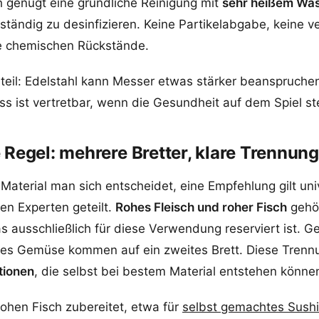
 genügt eine gründliche Reinigung mit
sehr heißem Was
lständig zu desinfizieren. Keine Partikelabgabe, keine v
e chemischen Rückstände.
teil: Edelstahl kann Messer etwas stärker beanspruchen
s ist vertretbar, wenn die Gesundheit auf dem Spiel st
 Regel: mehrere Bretter, klare Trennung
 Material man sich entscheidet, eine Empfehlung gilt uni
ten Experten geteilt.
Rohes Fleisch und roher Fisch
gehör
as ausschließlich für diese Verwendung reserviert ist. 
es Gemüse kommen auf ein zweites Brett. Diese Trennu
tionen
, die selbst bei bestem Material entstehen könne
ohen Fisch zubereitet, etwa für
selbst gemachtes Sushi