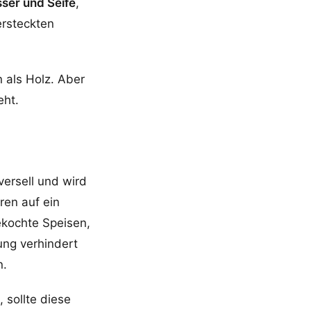
ser und Seife
,
ersteckten
 als Holz. Aber
eht.
versell und wird
en auf ein
Gekochte Speisen,
ng verhindert
n.
, sollte diese