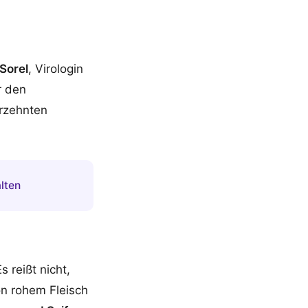
Sorel
, Virologin
r den
hrzehnten
lten
 reißt nicht,
on rohem Fleisch