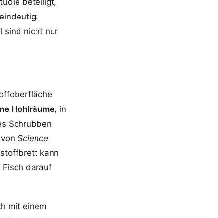
tudie beteiligt,
eindeutig:
 sind nicht nur
toffoberfläche
ine Hohlräume
, in
ves Schrubben
d von
Science
stoffbrett kann
 Fisch darauf
ch mit einem