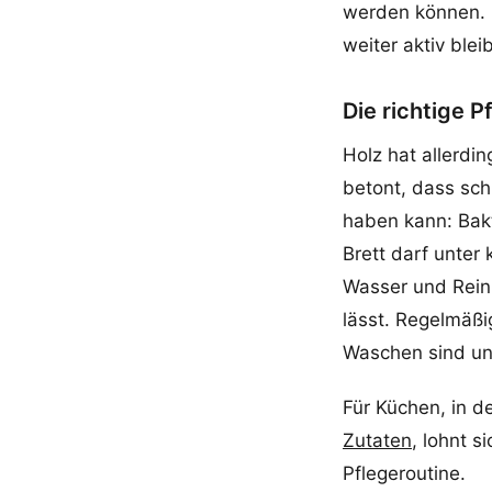
werden können. K
weiter aktiv blei
Die richtige P
Holz hat allerdi
betont, dass sch
haben kann: Bakt
Brett darf unter
Wasser und Reini
lässt. Regelmäßi
Waschen sind un
Für Küchen, in d
Zutaten
, lohnt s
Pflegeroutine.