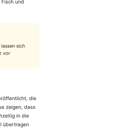
m Fisch und
 lassen sich
z vor
ffentlicht, die
se zeigen, dass
zeitig in die
l übertragen