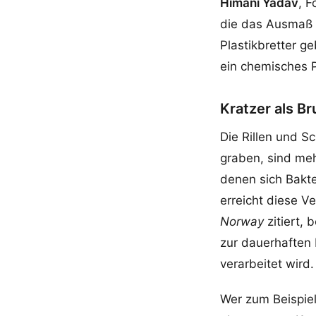
Himani Yadav
, 
die das Ausmaß d
Plastikbretter g
ein chemisches P
Kratzer als Br
Die Rillen und S
graben, sind meh
denen sich Bakt
erreicht diese V
Norway
zitiert, 
zur dauerhaften
verarbeitet wird.
Wer zum Beispie