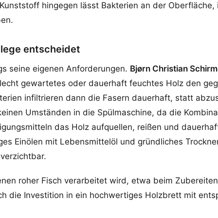
unststoff hingegen lässt Bakterien an der Oberfläche, i
ben.
flege entscheidet
ngs seine eigenen Anforderungen.
Bjørn Christian Schirm
lecht gewartetes oder dauerhaft feuchtes Holz den gege
erien infiltrieren dann die Fasern dauerhaft, statt abzu
 keinen Umständen in die Spülmaschine, da die Kombinat
gungsmitteln das Holz aufquellen, reißen und dauerha
ges Einölen mit Lebensmittelöl und gründliches Trockn
verzichtbar.
enen roher Fisch verarbeitet wird, etwa beim Zubereite
ich die Investition in ein hochwertiges Holzbrett mit en