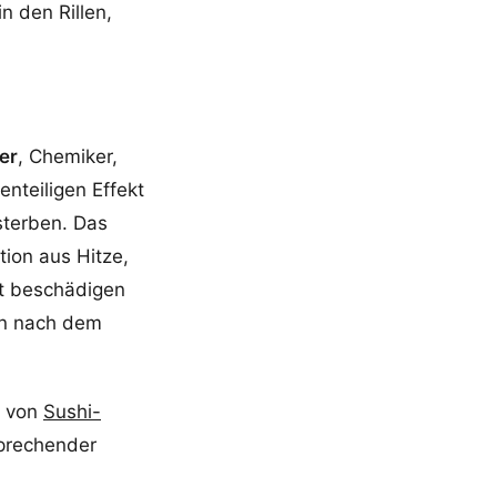
n den Rillen,
er
, Chemiker,
nteiligen Effekt
sterben. Das
ion aus Hitze,
ft beschädigen
en nach dem
n von
Sushi-
tsprechender