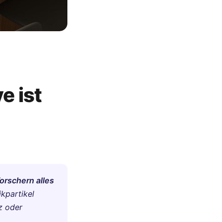
e ist
orschern alles
kpartikel
z oder