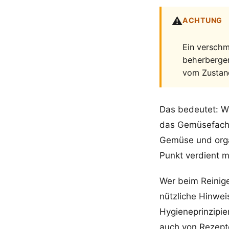
⚠️
ACHTUNG
Ein verschm
beherbergen
vom Zustand
Das bedeutet: W
das Gemüsefach o
Gemüse und orga
Punkt verdient m
Wer beim Reinig
nützliche Hinwe
Hygieneprinzipie
auch von
Rezept