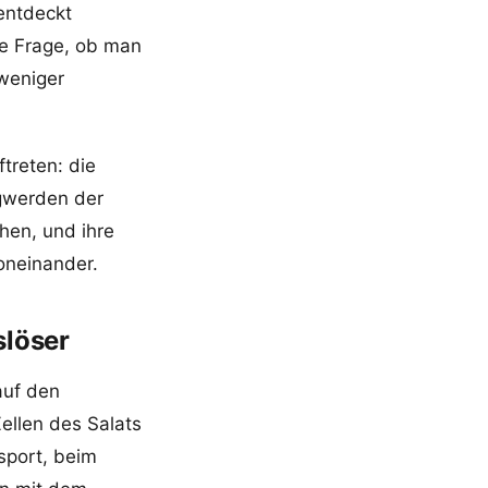
 entdeckt
die Frage, ob man
 weniger
treten: die
igwerden der
hen, und ihre
oneinander.
slöser
uf den
ellen des Salats
port, beim