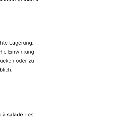
chte Lagerung.
che Einwirkung
rücken oder zu
blich.
 à salade
des