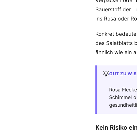
Verpacken oder b
Sauerstoff der L
ins Rosa oder Röt
Konkret bedeutet
des Salatblatts 
ähnlich wie ein a
💡
GUT ZU WI
Rosa Flecke
Schimmel od
gesundheitl
Kein Risiko e