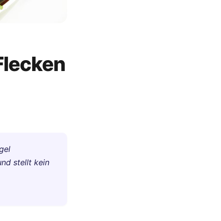
Flecken
gel
nd stellt kein