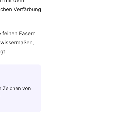
en mit dem
ischen Verfärbung
e feinen Fasern
gewissermaßen,
gt.
in Zeichen von
e