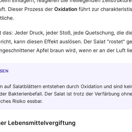
eim Einlagern, reagieren die freiliegenden Zellstruktur
uft. Dieser Prozess der
Oxidation
führt zur charakterist
liche.
 das: Jeder Druck, jeder Stoß, jede Quetschung, die di
bricht, kann diesen Effekt auslösen. Der Salat "rostet" 
ngeschnittener Apfel braun wird, wenn er an der Luft lie
SSEN
n auf Salatblättern entstehen durch Oxidation und sind ke
er Bakterienbefall. Der Salat ist trotz der Verfärbung ohn
iches Risiko essbar.
iner Lebensmittelvergiftung