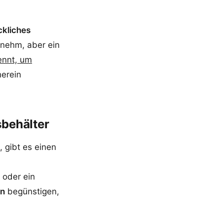
kliches
enehm, aber ein
ennt, um
herein
sbehälter
 gibt es einen
r oder ein
en
begünstigen,