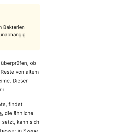
n Bakterien
, unabhängig
g überprüfen, ob
 Reste von altem
ime. Dieser
rn.
e, findet
e
, die ähnliche
 setzt, kann sich
 besser in Szene