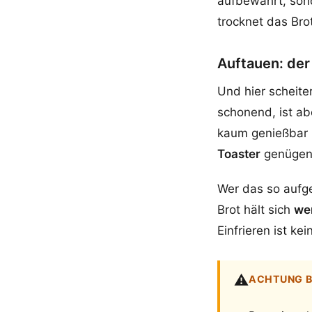
aufbewahrt, sond
trocknet das Brot
Auftauen: der
Und hier scheite
schonend, ist ab
kaum genießbar i
Toaster
genügen,
Wer das so aufget
Brot hält sich
wen
Einfrieren ist kei
⚠️
ACHTUNG B